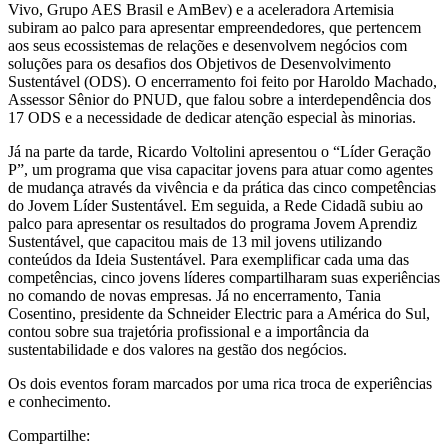
Vivo, Grupo AES Brasil e AmBev) e a aceleradora Artemisia
subiram ao palco para apresentar empreendedores, que pertencem
aos seus ecossistemas de relações e desenvolvem negócios com
soluções para os desafios dos Objetivos de Desenvolvimento
Sustentável (ODS). O encerramento foi feito por Haroldo Machado,
Assessor Sênior do PNUD, que falou sobre a interdependência dos
17 ODS e a necessidade de dedicar atenção especial às minorias.
Já na parte da tarde, Ricardo Voltolini apresentou o “Líder Geração
P”, um programa que visa capacitar jovens para atuar como agentes
de mudança através da vivência e da prática das cinco competências
do Jovem Líder Sustentável. Em seguida, a Rede Cidadã subiu ao
palco para apresentar os resultados do programa Jovem Aprendiz
Sustentável, que capacitou mais de 13 mil jovens utilizando
conteúdos da Ideia Sustentável. Para exemplificar cada uma das
competências, cinco jovens líderes compartilharam suas experiências
no comando de novas empresas. Já no encerramento, Tania
Cosentino, presidente da Schneider Electric para a América do Sul,
contou sobre sua trajetória profissional e a importância da
sustentabilidade e dos valores na gestão dos negócios.
Os dois eventos foram marcados por uma rica troca de experiências
e conhecimento.
Compartilhe: