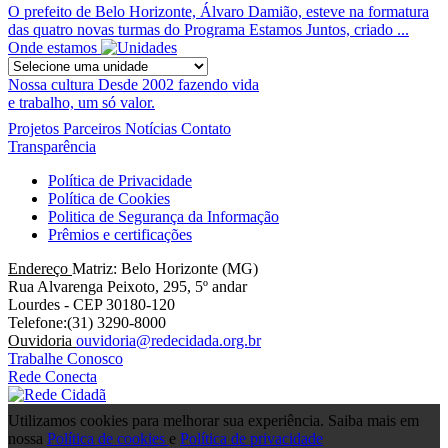
O prefeito de Belo Horizonte, Álvaro Damião, esteve na formatura
das quatro novas turmas do Programa Estamos Juntos, criado ...
Onde estamos
Nossa cultura
Desde 2002 fazendo vida
e trabalho, um só valor.
Projetos
Parceiros
Notícias
Contato
Transparência
Política de Privacidade
Política de Cookies
Politica de Segurança da Informação
Prêmios e certificações
Endereço
Matriz: Belo Horizonte (MG)
Rua Alvarenga Peixoto, 295, 5º andar
Lourdes - CEP 30180-120
Telefone:(31) 3290-8000
Ouvidoria
ouvidoria@redecidada.org.br
Trabalhe Conosco
Rede Conecta
Utilizamos cookies para melhorar sua experiência. Saiba mais em
nossa
Política de cookies
e
Política de privacidade