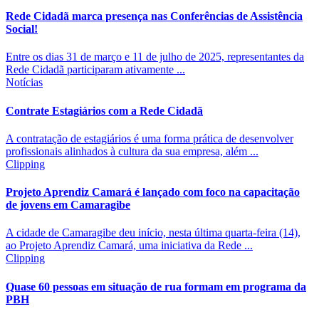
Rede Cidadã marca presença nas Conferências de Assistência
Social!
Entre os dias 31 de março e 11 de julho de 2025, representantes da
Rede Cidadã participaram ativamente ...
Notícias
Contrate Estagiários com a Rede Cidadã
A contratação de estagiários é uma forma prática de desenvolver
profissionais alinhados à cultura da sua empresa, além ...
Clipping
Projeto Aprendiz Camará é lançado com foco na capacitação
de jovens em Camaragibe
A cidade de Camaragibe deu início, nesta última quarta-feira (14),
ao Projeto Aprendiz Camará, uma iniciativa da Rede ...
Clipping
Quase 60 pessoas em situação de rua formam em programa da
PBH