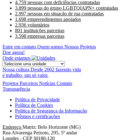
4.759 pessoas com deficiências contratadas
3.899 pessoas do grupo LGBTQIAPN+ contratadas
2.997 pessoas em situação de rua contratadas
1.698 empreendimentos apoiados
2.936 voluntários
801 instituições parceiras
3.598 empresas parceiras
Entre em contato
Quem somos
Nossos Projetos
Doe agora!
Onde estamos
Nossa cultura
Desde 2002 fazendo vida
e trabalho, um só valor.
Projetos
Parceiros
Notícias
Contato
Transparência
Política de Privacidade
Política de Cookies
Politica de Segurança da Informação
Prêmios e certificações
Endereço
Matriz: Belo Horizonte (MG)
Rua Alvarenga Peixoto, 295, 5º andar
Lourdes - CEP 30180-120