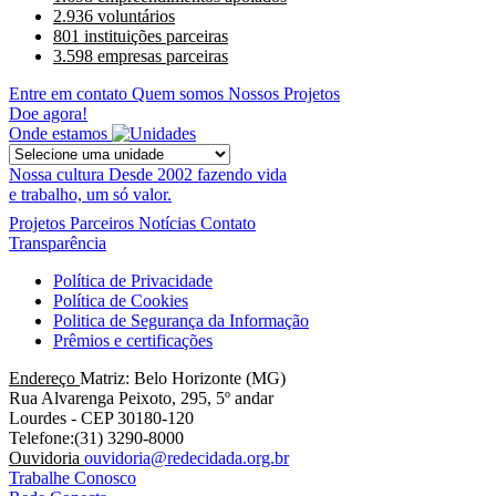
2.936 voluntários
801 instituições parceiras
3.598 empresas parceiras
Entre em contato
Quem somos
Nossos Projetos
Doe agora!
Onde estamos
Nossa cultura
Desde 2002 fazendo vida
e trabalho, um só valor.
Projetos
Parceiros
Notícias
Contato
Transparência
Política de Privacidade
Política de Cookies
Politica de Segurança da Informação
Prêmios e certificações
Endereço
Matriz: Belo Horizonte (MG)
Rua Alvarenga Peixoto, 295, 5º andar
Lourdes - CEP 30180-120
Telefone:(31) 3290-8000
Ouvidoria
ouvidoria@redecidada.org.br
Trabalhe Conosco