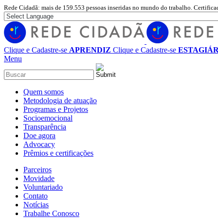
Rede Cidadã: mais de 159.553 pessoas inseridas no mundo do trabalho. Certifica
Clique e Cadastre-se
APRENDIZ
Clique e Cadastre-se
ESTAGIÁR
Menu
Quem somos
Metodologia de atuação
Programas e Projetos
Socioemocional
Transparência
Doe agora
Advocacy
Prêmios e certificações
Parceiros
Movidade
Voluntariado
Contato
Notícias
Trabalhe Conosco