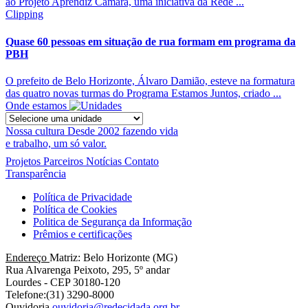
ao Projeto Aprendiz Camará, uma iniciativa da Rede ...
Clipping
Quase 60 pessoas em situação de rua formam em programa da
PBH
O prefeito de Belo Horizonte, Álvaro Damião, esteve na formatura
das quatro novas turmas do Programa Estamos Juntos, criado ...
Onde estamos
Nossa cultura
Desde 2002 fazendo vida
e trabalho, um só valor.
Projetos
Parceiros
Notícias
Contato
Transparência
Política de Privacidade
Política de Cookies
Politica de Segurança da Informação
Prêmios e certificações
Endereço
Matriz: Belo Horizonte (MG)
Rua Alvarenga Peixoto, 295, 5º andar
Lourdes - CEP 30180-120
Telefone:(31) 3290-8000
Ouvidoria
ouvidoria@redecidada.org.br