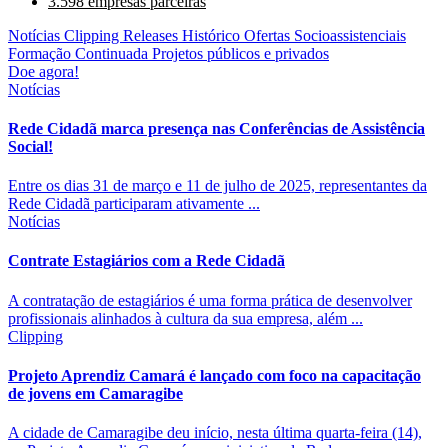
3.598 empresas parceiras
Notícias
Clipping
Releases
Histórico
Ofertas Socioassistenciais
Formação Continuada
Projetos públicos e privados
Doe agora!
Notícias
Rede Cidadã marca presença nas Conferências de Assistência
Social!
Entre os dias 31 de março e 11 de julho de 2025, representantes da
Rede Cidadã participaram ativamente ...
Notícias
Contrate Estagiários com a Rede Cidadã
A contratação de estagiários é uma forma prática de desenvolver
profissionais alinhados à cultura da sua empresa, além ...
Clipping
Projeto Aprendiz Camará é lançado com foco na capacitação
de jovens em Camaragibe
A cidade de Camaragibe deu início, nesta última quarta-feira (14),