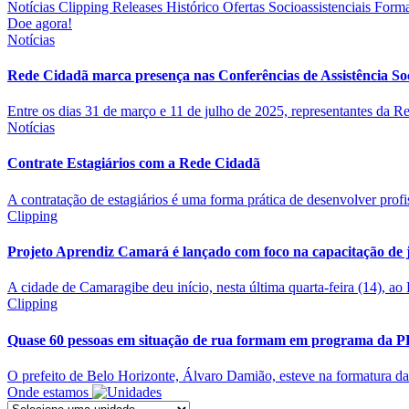
Notícias
Clipping
Releases
Histórico
Ofertas Socioassistenciais
Forma
Doe agora!
Notícias
Rede Cidadã marca presença nas Conferências de Assistência Soc
Entre os dias 31 de março e 11 de julho de 2025, representantes da Re
Notícias
Contrate Estagiários com a Rede Cidadã
A contratação de estagiários é uma forma prática de desenvolver profis
Clipping
Projeto Aprendiz Camará é lançado com foco na capacitação de
A cidade de Camaragibe deu início, nesta última quarta-feira (14), ao
Clipping
Quase 60 pessoas em situação de rua formam em programa da 
O prefeito de Belo Horizonte, Álvaro Damião, esteve na formatura da
Onde estamos