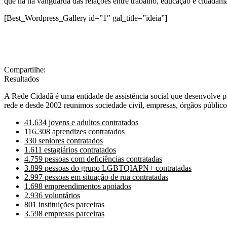
que há na vanguarda das relações entre trabalho, educação e cidadani
[Best_Wordpress_Gallery id=”1″ gal_title=”ideia”]
Compartilhe:
Resultados
A Rede Cidadã é uma entidade de assistência social que desenvolve p
rede e desde 2002 reunimos sociedade civil, empresas, órgãos públicos
41.634 jovens e adultos contratados
116.308 aprendizes contratados
330 seniores contratados
1.611 estagiários contratados
4.759 pessoas com deficiências contratadas
3.899 pessoas do grupo LGBTQIAPN+ contratadas
2.997 pessoas em situação de rua contratadas
1.698 empreendimentos apoiados
2.936 voluntários
801 instituições parceiras
3.598 empresas parceiras