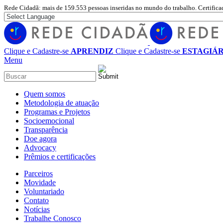
Rede Cidadã: mais de 159.553 pessoas inseridas no mundo do trabalho. Certifica
Clique e Cadastre-se
APRENDIZ
Clique e Cadastre-se
ESTAGIÁR
Menu
Quem somos
Metodologia de atuação
Programas e Projetos
Socioemocional
Transparência
Doe agora
Advocacy
Prêmios e certificações
Parceiros
Movidade
Voluntariado
Contato
Notícias
Trabalhe Conosco