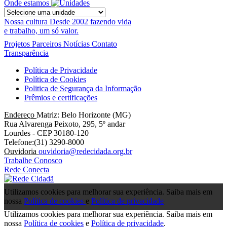
Onde estamos
Nossa cultura
Desde 2002 fazendo vida
e trabalho, um só valor.
Projetos
Parceiros
Notícias
Contato
Transparência
Política de Privacidade
Política de Cookies
Politica de Segurança da Informação
Prêmios e certificações
Endereço
Matriz: Belo Horizonte (MG)
Rua Alvarenga Peixoto, 295, 5º andar
Lourdes - CEP 30180-120
Telefone:(31) 3290-8000
Ouvidoria
ouvidoria@redecidada.org.br
Trabalhe Conosco
Rede Conecta
Utilizamos cookies para melhorar sua experiência. Saiba mais em
nossa
Política de cookies
e
Política de privacidade
Utilizamos cookies para melhorar sua experiência. Saiba mais em
nossa
Política de cookies
e
Política de privacidade
.