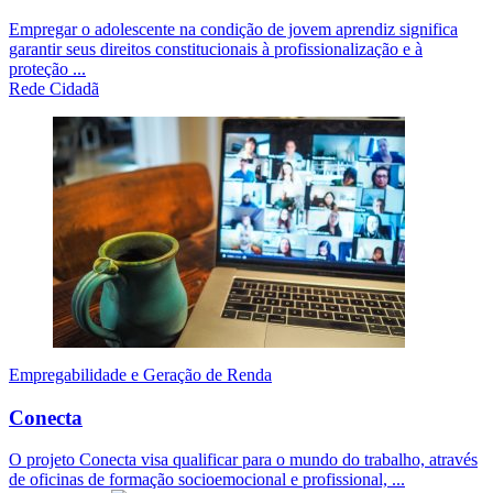
Empregar o adolescente na condição de jovem aprendiz significa
garantir seus direitos constitucionais à profissionalização e à
proteção ...
Rede Cidadã
Empregabilidade e Geração de Renda
Conecta
O projeto Conecta visa qualificar para o mundo do trabalho, através
de oficinas de formação socioemocional e profissional, ...