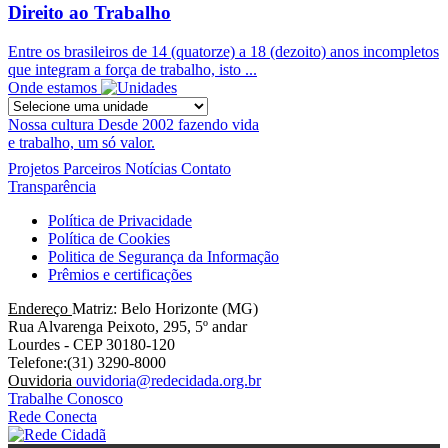
Direito ao Trabalho
Entre os brasileiros de 14 (quatorze) a 18 (dezoito) anos incompletos
que integram a força de trabalho, isto ...
Onde estamos
Nossa cultura
Desde 2002 fazendo vida
e trabalho, um só valor.
Projetos
Parceiros
Notícias
Contato
Transparência
Política de Privacidade
Política de Cookies
Politica de Segurança da Informação
Prêmios e certificações
Endereço
Matriz: Belo Horizonte (MG)
Rua Alvarenga Peixoto, 295, 5º andar
Lourdes - CEP 30180-120
Telefone:(31) 3290-8000
Ouvidoria
ouvidoria@redecidada.org.br
Trabalhe Conosco
Rede Conecta