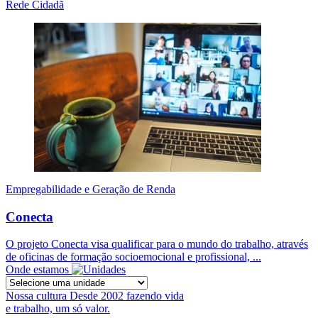
Rede Cidadã
Empregabilidade e Geração de Renda
Conecta
O projeto Conecta visa qualificar para o mundo do trabalho, através
de oficinas de formação socioemocional e profissional, ...
Onde estamos
Nossa cultura
Desde 2002 fazendo vida
e trabalho, um só valor.