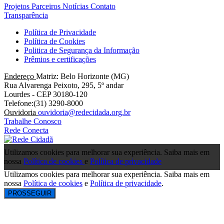
Projetos
Parceiros
Notícias
Contato
Transparência
Política de Privacidade
Política de Cookies
Politica de Segurança da Informação
Prêmios e certificações
Endereço
Matriz: Belo Horizonte (MG)
Rua Alvarenga Peixoto, 295, 5º andar
Lourdes - CEP 30180-120
Telefone:(31) 3290-8000
Ouvidoria
ouvidoria@redecidada.org.br
Trabalhe Conosco
Rede Conecta
Utilizamos cookies para melhorar sua experiência. Saiba mais em
nossa
Política de cookies
e
Política de privacidade
Utilizamos cookies para melhorar sua experiência. Saiba mais em
nossa
Política de cookies
e
Política de privacidade
.
PROSSEGUIR