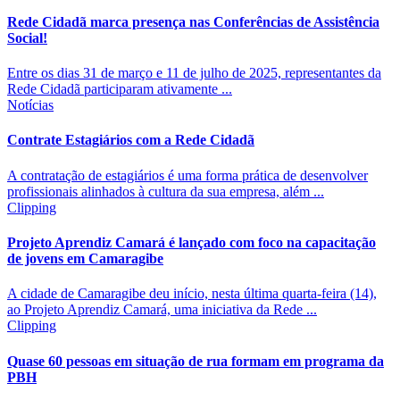
Rede Cidadã marca presença nas Conferências de Assistência
Social!
Entre os dias 31 de março e 11 de julho de 2025, representantes da
Rede Cidadã participaram ativamente ...
Notícias
Contrate Estagiários com a Rede Cidadã
A contratação de estagiários é uma forma prática de desenvolver
profissionais alinhados à cultura da sua empresa, além ...
Clipping
Projeto Aprendiz Camará é lançado com foco na capacitação
de jovens em Camaragibe
A cidade de Camaragibe deu início, nesta última quarta-feira (14),
ao Projeto Aprendiz Camará, uma iniciativa da Rede ...
Clipping
Quase 60 pessoas em situação de rua formam em programa da
PBH