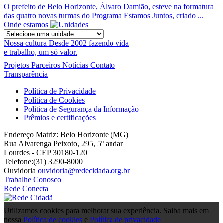
O prefeito de Belo Horizonte, Álvaro Damião, esteve na formatura
das quatro novas turmas do Programa Estamos Juntos, criado ...
Onde estamos
Nossa cultura
Desde 2002 fazendo vida
e trabalho, um só valor.
Projetos
Parceiros
Notícias
Contato
Transparência
Política de Privacidade
Política de Cookies
Politica de Segurança da Informação
Prêmios e certificações
Endereço
Matriz: Belo Horizonte (MG)
Rua Alvarenga Peixoto, 295, 5º andar
Lourdes - CEP 30180-120
Telefone:(31) 3290-8000
Ouvidoria
ouvidoria@redecidada.org.br
Trabalhe Conosco
Rede Conecta
Utilizamos cookies para melhorar sua experiência. Saiba mais em
nossa
Política de cookies
e
Política de privacidade