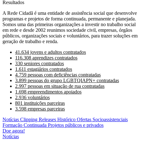
Resultados
A Rede Cidadã é uma entidade de assistência social que desenvolve
programas e projetos de forma continuada, permanente e planejada.
Somos uma das primeiras organizações a investir no trabalho social
em rede e desde 2002 reunimos sociedade civil, empresas, órgãos
públicos, organizações sociais e voluntários, para trazer soluções em
geração de trabalho e renda.
41.634 jovens e adultos contratados
116.308 aprendizes contratados
330 seniores contratados
1.611 estagiários contratados
4.759 pessoas com deficiências contratadas
3.899 pessoas do grupo LGBTQIAPN+ contratadas
2.997 pessoas em situação de rua contratadas
1.698 empreendimentos apoiados
2.936 voluntários
801 instituições parceiras
3.598 empresas parceiras
Notícias
Clipping
Releases
Histórico
Ofertas Socioassistenciais
Formação Continuada
Projetos públicos e privados
Doe agora!
Notícias