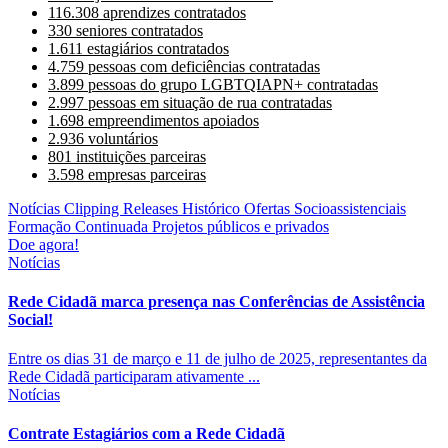
116.308 aprendizes contratados
330 seniores contratados
1.611 estagiários contratados
4.759 pessoas com deficiências contratadas
3.899 pessoas do grupo LGBTQIAPN+ contratadas
2.997 pessoas em situação de rua contratadas
1.698 empreendimentos apoiados
2.936 voluntários
801 instituições parceiras
3.598 empresas parceiras
Notícias
Clipping
Releases
Histórico
Ofertas Socioassistenciais
Formação Continuada
Projetos públicos e privados
Doe agora!
Notícias
Rede Cidadã marca presença nas Conferências de Assistência
Social!
Entre os dias 31 de março e 11 de julho de 2025, representantes da
Rede Cidadã participaram ativamente ...
Notícias
Contrate Estagiários com a Rede Cidadã