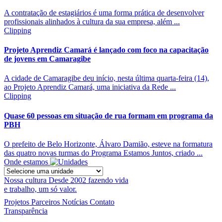
A contratação de estagiários é uma forma prática de desenvolver
profissionais alinhados à cultura da sua empresa, além ...
Clipping
Projeto Aprendiz Camará é lançado com foco na capacitação
de jovens em Camaragibe
A cidade de Camaragibe deu início, nesta última quarta-feira (14),
ao Projeto Aprendiz Camará, uma iniciativa da Rede ...
Clipping
Quase 60 pessoas em situação de rua formam em programa da
PBH
O prefeito de Belo Horizonte, Álvaro Damião, esteve na formatura
das quatro novas turmas do Programa Estamos Juntos, criado ...
Onde estamos
Nossa cultura
Desde 2002 fazendo vida
e trabalho, um só valor.
Projetos
Parceiros
Notícias
Contato
Transparência