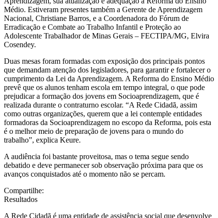
Aprendizagem, sua atualização e adequação à Reforma do Ensino
Médio. Estiveram presentes também a Gerente de Aprendizagem
Nacional, Christiane Barros, e a Coordenadora do Fórum de
Erradicação e Combate ao Trabalho Infantil e Proteção ao
Adolescente Trabalhador de Minas Gerais – FECTIPA/MG, Elvira
Cosendey.
Duas mesas foram formadas com exposição dos principais pontos
que demandam atenção dos legisladores, para garantir e fortalecer o
cumprimento da Lei da Aprendizagem. A Reforma do Ensino Médio
prevê que os alunos tenham escola em tempo integral, o que pode
prejudicar a formação dos jovens em Socioaprendizagem, que é
realizada durante o contraturno escolar. “A Rede Cidadã, assim
como outras organizações, querem que a lei contemple entidades
formadoras da Socioaprendizagem no escopo da Reforma, pois esta
é o melhor meio de preparação de jovens para o mundo do
trabalho”, explica Keure.
A audiência foi bastante proveitosa, mas o tema segue sendo
debatido e deve permanecer sob observação próxima para que os
avanços conquistados até o momento não se percam.
Compartilhe:
Resultados
A Rede Cidadã é uma entidade de assistência social que desenvolve