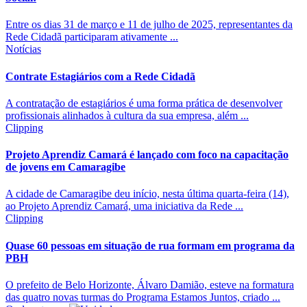
Entre os dias 31 de março e 11 de julho de 2025, representantes da
Rede Cidadã participaram ativamente ...
Notícias
Contrate Estagiários com a Rede Cidadã
A contratação de estagiários é uma forma prática de desenvolver
profissionais alinhados à cultura da sua empresa, além ...
Clipping
Projeto Aprendiz Camará é lançado com foco na capacitação
de jovens em Camaragibe
A cidade de Camaragibe deu início, nesta última quarta-feira (14),
ao Projeto Aprendiz Camará, uma iniciativa da Rede ...
Clipping
Quase 60 pessoas em situação de rua formam em programa da
PBH
O prefeito de Belo Horizonte, Álvaro Damião, esteve na formatura
das quatro novas turmas do Programa Estamos Juntos, criado ...