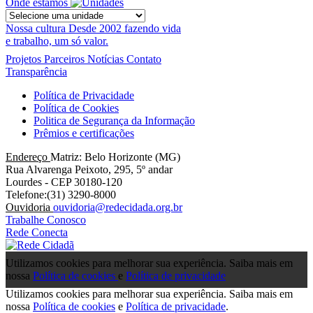
Onde estamos
Nossa cultura
Desde 2002 fazendo vida
e trabalho, um só valor.
Projetos
Parceiros
Notícias
Contato
Transparência
Política de Privacidade
Política de Cookies
Politica de Segurança da Informação
Prêmios e certificações
Endereço
Matriz: Belo Horizonte (MG)
Rua Alvarenga Peixoto, 295, 5º andar
Lourdes - CEP 30180-120
Telefone:(31) 3290-8000
Ouvidoria
ouvidoria@redecidada.org.br
Trabalhe Conosco
Rede Conecta
Utilizamos cookies para melhorar sua experiência. Saiba mais em
nossa
Política de cookies
e
Política de privacidade
Utilizamos cookies para melhorar sua experiência. Saiba mais em
nossa
Política de cookies
e
Política de privacidade
.