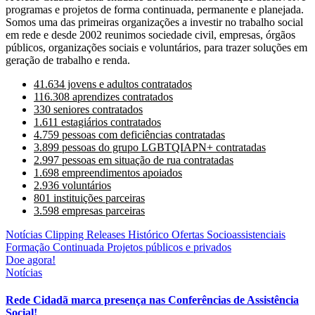
programas e projetos de forma continuada, permanente e planejada.
Somos uma das primeiras organizações a investir no trabalho social
em rede e desde 2002 reunimos sociedade civil, empresas, órgãos
públicos, organizações sociais e voluntários, para trazer soluções em
geração de trabalho e renda.
41.634 jovens e adultos contratados
116.308 aprendizes contratados
330 seniores contratados
1.611 estagiários contratados
4.759 pessoas com deficiências contratadas
3.899 pessoas do grupo LGBTQIAPN+ contratadas
2.997 pessoas em situação de rua contratadas
1.698 empreendimentos apoiados
2.936 voluntários
801 instituições parceiras
3.598 empresas parceiras
Notícias
Clipping
Releases
Histórico
Ofertas Socioassistenciais
Formação Continuada
Projetos públicos e privados
Doe agora!
Notícias
Rede Cidadã marca presença nas Conferências de Assistência
Social!