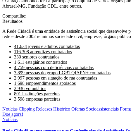
O abraço simbólico terá a participação conjunta de vários órgãos pú
Abrasel-MG, Fundação CDL, entre outros.
Compartilhe:
Resultados
A Rede Cidadã é uma entidade de assistência social que desenvolve p
rede e desde 2002 reunimos sociedade civil, empresas, órgãos públicos
41.634 jovens e adultos contratados
116.308 aprendizes contratados
330 seniores contratados
1.611 estagiários contratados
4.759 pessoas com deficiências contratadas
3.899 pessoas do grupo LGBTQIAPN+ contratadas
2.997 pessoas em situação de rua contratadas
1.698 empreendimentos apoiados
2.936 voluntários
801 instituições parceiras
3.598 empresas parceiras
Notícias
Clipping
Releases
Histórico
Ofertas Socioassistenciais
Forma
Doe agora!
Notícias
Rede Cidadã marca presença nas Conferências de Assistência Soc