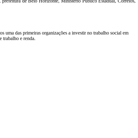
prefeitura de Belo Horizonte, Ministério Público Estadual, Correios,
s uma das primeiras organizações a investir no trabalho social em
e trabalho e renda.