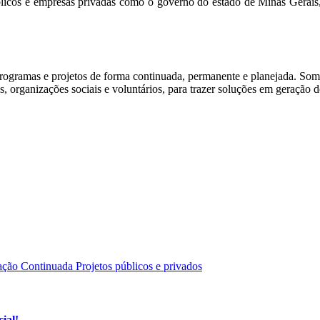
blicos e empresas privadas como o governo do estado de Minas Gerais, 
rogramas e projetos de forma continuada, permanente e planejada. Somo
, organizações sociais e voluntários, para trazer soluções em geração d
ção Continuada
Projetos públicos e privados
ial!