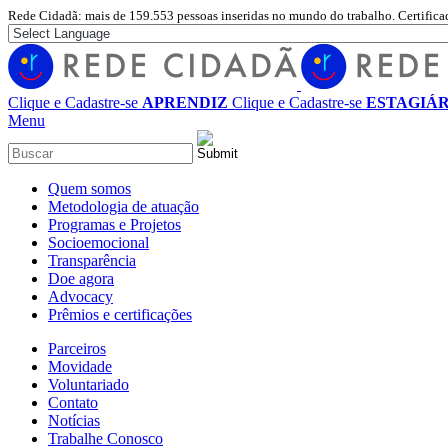
Rede Cidadã: mais de 159.553 pessoas inseridas no mundo do trabalho. Certifica
Clique e Cadastre-se
APRENDIZ
Clique e Cadastre-se
ESTAGIÁR
Menu
Quem somos
Metodologia de atuação
Programas e Projetos
Socioemocional
Transparência
Doe agora
Advocacy
Prêmios e certificações
Parceiros
Movidade
Voluntariado
Contato
Notícias
Trabalhe Conosco