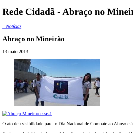
Rede Cidadã - Abraço no Minei
_
Notícias
Abraço no Mineirão
13 maio 2013
O ato deu visibilidade para o Dia Nacional de Combate ao Abuso e à 