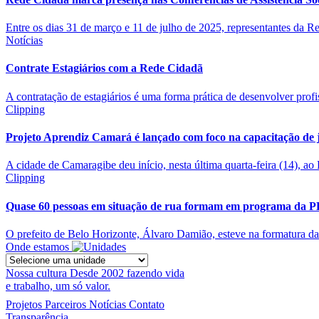
Entre os dias 31 de março e 11 de julho de 2025, representantes da Re
Notícias
Contrate Estagiários com a Rede Cidadã
A contratação de estagiários é uma forma prática de desenvolver profis
Clipping
Projeto Aprendiz Camará é lançado com foco na capacitação de
A cidade de Camaragibe deu início, nesta última quarta-feira (14), ao
Clipping
Quase 60 pessoas em situação de rua formam em programa da 
O prefeito de Belo Horizonte, Álvaro Damião, esteve na formatura da
Onde estamos
Nossa cultura
Desde 2002 fazendo vida
e trabalho, um só valor.
Projetos
Parceiros
Notícias
Contato
Transparência